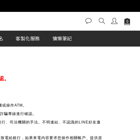
名
客製化服務
慵懶筆記
認。
或操作ATM。
 反詐騙專線進行確認。
銀行、司法機關的手法。不明連結、不認識的LINE好友邀
接致電給銀行，如果來電內容要求您操作相關帳戶、提供資