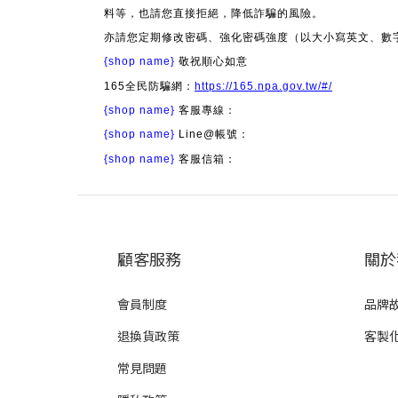
料等，也請您直接拒絕，降低詐騙的風險。
亦請您定期修改密碼、強化密碼強度（以大小寫英文、數
{shop name}
敬祝順心如意
165全民防騙網：
https://165.npa.gov.tw/#/
{shop name}
客服專線：
{shop name}
Line@帳號：
{shop name}
客服信箱：
顧客服務
關於
會員制度
品牌
退換貨政策
客製
常見問題