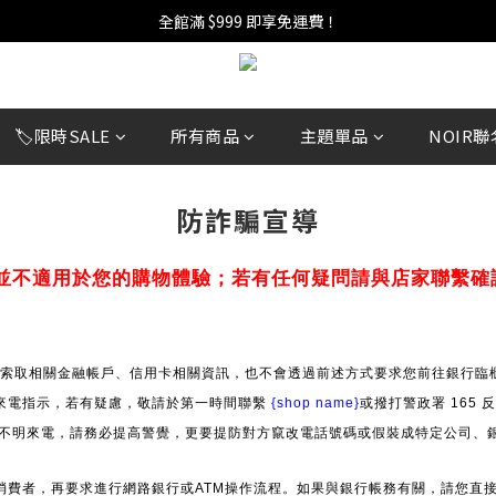
週年慶活開跑：全館88折 | 買1送1 | 滿額贈！
全館滿 $999 即享免運費！
週年慶活開跑：全館88折 | 買1送1 | 滿額贈！
🏷️限時SALE
所有商品
主題單品
NOIR聯
防詐騙宣導
並不適用於您的購物體驗；若有任何疑問請與店家聯繫確
索取相關金融帳戶、信用卡相關資訊，也不會透過前述方式要求您前往銀行臨櫃
來電指示，若有疑慮，敬請於第一時間聯繫
{shop name}
或撥打警政署 165
」等不明來電，請務必提高警覺，更要提防對方竄改電話號碼或假裝成特定公司、
消費者，再要求進行網路銀行或ATM操作流程。如果與銀行帳務有關，請您直