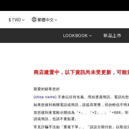
$
TWD
繁體中文
LOOKBOOK
新品上市
商店建置中，以下資訊尚未受更新，可能
親愛的顧客您好
{shop name}
不會以任何名義、理由透過簡訊、電話向您
如果您接到相關電話或簡訊，請提高警覺，切勿輕信不明
當您接到來電顯示開頭為「+」、「+2」、」「+886
請或簡訊，也請不要點選。
常見詐騙手法如「重複下單」、「誤設分期付款」以取信