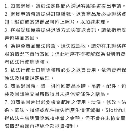
1. 如需退貨，請於法定期間內透過客服渠道提出申請。
2. 退貨申請時請提供訂單編號、退貨商品及必要聯絡資
訊；瑕疵或寄錯商品可附上照片，以加速處理。
3. 客服受理後將提供退貨方式與寄送資訊，請依指示妥
善包裝並寄回。
4. 為避免商品無法辨識、遺失或誤收，請勿在未聯絡客
服的情況下自行寄回；但此程序不得被解釋為限制消費
者依法行使解除權。
5. 依法行使七日解除權所必要之退貨費用，依消費者保
護法及相關規定處理。
6. 商品退回時，請一併附回商品本體、吊牌、配件、包
裝及因該筆交易所取得且未達保留條件之贈品。
7. 如商品因超出必要檢查範圍之使用、清洗、修改、沾
染、氣味、損傷或配件遺失而產生價值減損，Slothful
得依法主張與實際減損相當之金額，但不會在未檢查實
際情況前逕自拒絕全部退貨權利。