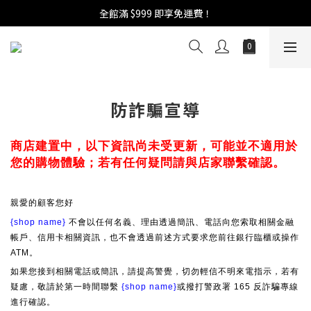
週年慶活開跑：全館88折 | 買1送1 | 滿額贈！
全館滿 $999 即享免運費！
週年慶活開跑：全館88折 | 買1送1 | 滿額贈！
防詐騙宣導
商店建置中，以下資訊尚未受更新，可能並不適用於
您的購物體驗；若有任何疑問請與店家聯繫確認。
親愛的顧客您好
{shop name}
不會以任何名義、理由透過簡訊、電話向您索取相關金融
帳戶、信用卡相關資訊，也不會透過前述方式要求您前往銀行臨櫃或操作
ATM。
如果您接到相關電話或簡訊，請提高警覺，切勿輕信不明來電指示，若有
疑慮，敬請於第一時間聯繫
{shop name}
或撥打警政署 165 反詐騙專線
進行確認。