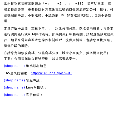
當您接到來電顯示開頭為「+」、「+2」、」「+886」等不明來電，請
務必提高警覺，更要提防對方竄改電話號碼或假裝成特定公司、銀行、司
法機關的手法。不明連結、不認識的LINE好友邀請或簡訊，也請不要點
選。
常見詐騙手法如「重複下單」、「誤設分期付款」以取信消費者，再要求
進行網路銀行或ATM操作流程。如果與銀行帳務有關，請您直接致電給銀
行，如果來電內容要求您操作相關帳戶、提供資料等，也請您直接拒絕，
降低詐騙的風險。
亦請您定期修改密碼、強化密碼強度（以大小寫英文、數字混合使用）、
不要在公用電腦輸入帳號密碼，以提高資訊安全。
{shop name}
敬祝順心如意
165全民防騙網：
https://165.npa.gov.tw/#/
{shop name}
客服專線：
{shop name}
Line@帳號：
{shop name}
客服信箱：