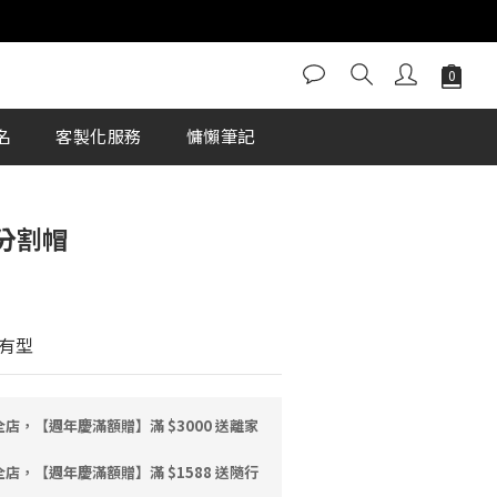
立即購買
名
客製化服務
慵懶筆記
分割帽
有型
店，【週年慶滿額贈】滿 $3000 送離家
店，【週年慶滿額贈】滿 $1588 送隨行