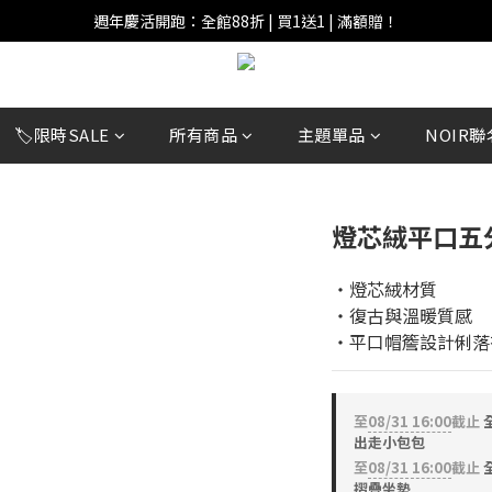
週年慶活開跑：全館88折 | 買1送1 | 滿額贈！
週年慶活開跑：全館88折 | 買1送1 | 滿額贈！
全館滿 $999 即享免運費！
週年慶活開跑：全館88折 | 買1送1 | 滿額贈！
🏷️限時SALE
所有商品
主題單品
NOIR聯
燈芯絨平口五
‧燈芯絨材質
‧復古與溫暖質感
‧平口帽簷設計俐落
至
08/31 16:00
截止
全
出走小包包
至
08/31 16:00
截止
全
摺疊坐墊