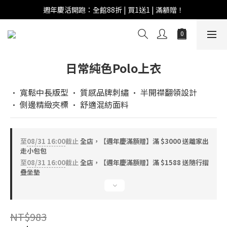
週年慶活開跑：全館88折 | 買1送1 | 滿額贈！
週年慶活開跑：全館88折 | 買1送1 | 滿額贈！
全館滿 $999 即享免運費！
週年慶活開跑：全館88折 | 買1送1 | 滿額贈！
日常純色Polo上衣
• 寬鬆中長版型 • 質感品牌刺繡 • 半開襟翻領設計
• 側邊精緻夾標 • 舒適混紡面料
至
08/31 16:00
截止
全店，【週年慶滿額贈】滿 $3000 送離家出
走小包包
至
08/31 16:00
截止
全店，【週年慶滿額贈】滿 $1588 送隨行摺
疊坐墊
NT$983