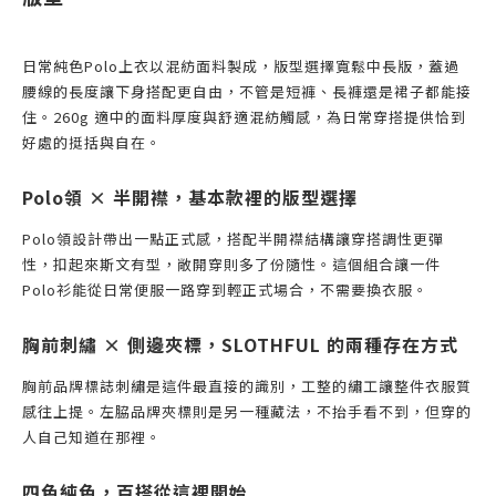
日常純色Polo上衣以混紡面料製成，版型選擇寬鬆中長版，蓋過
腰線的長度讓下身搭配更自由，不管是短褲、長褲還是裙子都能接
住。260g 適中的面料厚度與舒適混紡觸感，為日常穿搭提供恰到
好處的挺括與自在。
Polo領 × 半開襟，基本款裡的版型選擇
Polo領設計帶出一點正式感，搭配半開襟結構讓穿搭調性更彈
性，扣起來斯文有型，敞開穿則多了份隨性。這個組合讓一件
Polo衫能從日常便服一路穿到輕正式場合，不需要換衣服。
胸前刺繡 × 側邊夾標，SLOTHFUL 的兩種存在方式
胸前品牌標誌刺繡是這件最直接的識別，工整的繡工讓整件衣服質
感往上提。左脇品牌夾標則是另一種藏法，不抬手看不到，但穿的
人自己知道在那裡。
四色純色，百搭從這裡開始