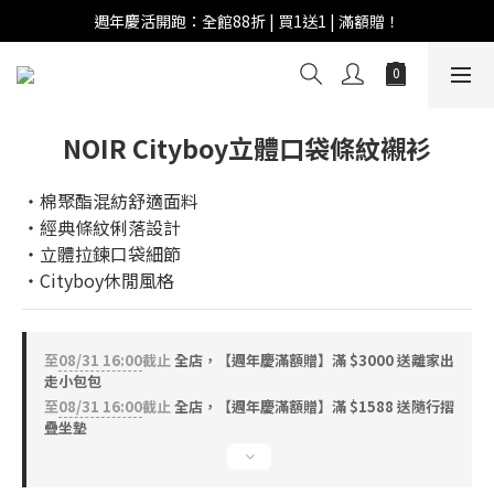
週年慶活開跑：全館88折 | 買1送1 | 滿額贈！
週年慶活開跑：全館88折 | 買1送1 | 滿額贈！
全館滿 $999 即享免運費！
週年慶活開跑：全館88折 | 買1送1 | 滿額贈！
NOIR Cityboy立體口袋條紋襯衫
‧棉聚酯混紡舒適面料
‧經典條紋俐落設計
‧立體拉鍊口袋細節
‧Cityboy休閒風格
至
08/31 16:00
截止
全店，【週年慶滿額贈】滿 $3000 送離家出
走小包包
至
08/31 16:00
截止
全店，【週年慶滿額贈】滿 $1588 送隨行摺
疊坐墊