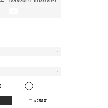
店，【週年慶滿額贈】滿 $1588 送隨行
立即購買