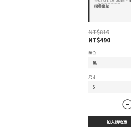
至
08/31 16:00
截止
全
摺疊坐墊
NT$816
NT$490
顏色
尺寸
加入購物車