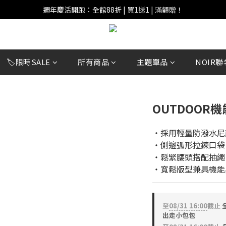
週年慶活開跑：全館88折 | 買1送1 | 滿額贈！
週年慶活開跑：全館88折 | 買1送1 | 滿額贈！
全館滿 $999 即享免運費！
週年慶活開跑：全館88折 | 買1送1 | 滿額贈！
🏷️限時SALE
所有商品
主題單品
NOIR聯
OUTDOOR
‧採用輕量防潑水尼
‧側邊弧形拉鍊口袋
‧鬆緊腰頭搭配抽繩
‧寬鬆版型兼具機能
至
08/31 16:00
截止
全
出走小包包