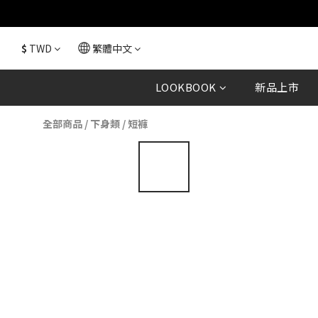
$
TWD
繁體中文
LOOKBOOK
新品上市
全部商品
/
下身類
/
短褲