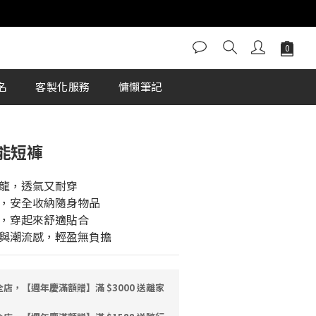
立即購買
名
客製化服務
慵懶筆記
機能短褲
龍，透氣又耐穿
，安全收納隨身物品
，穿起來舒適貼合
與潮流感，輕盈無負擔
店，【週年慶滿額贈】滿 $3000 送離家