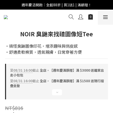
週年慶活開跑：全館88折 | 買1送1 | 滿額贈！
週年慶活開跑：全館88折 | 買1送1 | 滿額贈！
全館滿 $999 即享免運費！
週年慶活開跑：全館88折 | 買1送1 | 滿額贈！
NOIR 臭鼬來找碴圖像短Tee
‧搞怪臭鼬圖像印花，增添趣味與俏皮感
‧舒適柔軟棉質，透氣親膚，日常穿著方便
至
08/31 16:00
截止
全店，【週年慶滿額贈】滿 $3000 送離家出
走小包包
至
08/31 16:00
截止
全店，【週年慶滿額贈】滿 $1588 送隨行摺
疊坐墊
NT$816