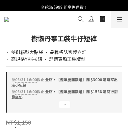
週年慶活開跑：全館88折 | 買1送1 | 滿額贈！
全館滿 $999 即享免運費！
週年慶活開跑：全館88折 | 買1送1 | 滿額贈！
樹懶丹寧工裝牛仔短褲
• 雙側箱型大貼袋 • 品牌標誌客製立釦
• 高規格YKK拉鍊 • 舒適寬鬆工裝版型
至
08/31 16:00
截止
全店，【週年慶滿額贈】滿 $3000 送離家出
走小包包
至
08/31 16:00
截止
全店，【週年慶滿額贈】滿 $1588 送隨行摺
疊坐墊
NT$1,150