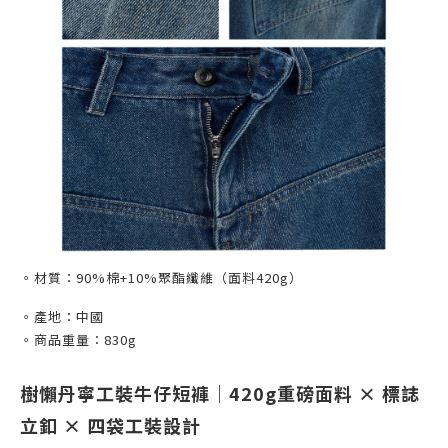
。材質：90%棉+10%聚酯纖維
（面料420g）
。產地：中國
。商品重量：830g
樹懶丹寧工裝牛仔短褲｜420g重磅面料 × 標誌
立釦 × 四袋工裝設計