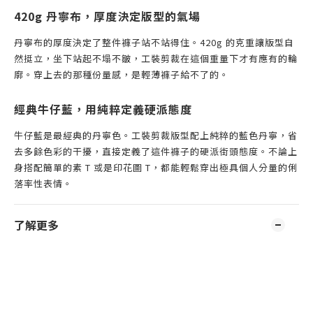
420g 丹寧布，厚度決定版型的氣場
丹寧布的厚度決定了整件褲子站不站得住。420g 的克重讓版型自
然挺立，坐下站起不塌不皺，工裝剪裁在這個重量下才有應有的輪
廓。穿上去的那種份量感，是輕薄褲子給不了的。
經典牛仔藍，用純粹定義硬派態度
牛仔藍是最經典的丹寧色。工裝剪裁版型配上純粹的藍色丹寧，省
去多餘色彩的干擾，直接定義了這件褲子的硬派街頭態度。不論上
身搭配簡單的素 T 或是印花圖 T，都能輕鬆穿出極具個人分量的俐
落率性表情。
了解更多