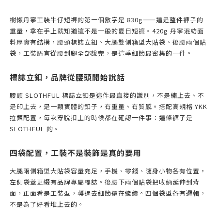
樹懶丹寧工裝牛仔短褲的第一個數字是 830g——這是整件褲子的
重量，拿在手上就知道這不是一般的夏日短褲。420g 丹寧混紡面
料厚實有結構，腰頭標誌立釦、大腿雙側箱型大貼袋、後腰兩個貼
袋，工裝語言從腰到腿全部說完，是這季細節最密集的一件。
標誌立釦，品牌從腰頭開始說話
腰頭 SLOTHFUL 標誌立釦是這件最直接的識別，不是繡上去、不
是印上去，是一顆實體的釦子，有重量、有質感。搭配高規格 YKK
拉鍊配置，每次穿脫扣上的時候都在確認一件事：這條褲子是
SLOTHFUL 的。
四袋配置，工裝不是裝飾是真的要用
大腿兩側箱型大貼袋容量充足，手機、零錢、隨身小物各有位置，
左側袋蓋更綴有品牌專屬標誌。後腰下兩個貼袋把收納延伸到背
面，正面看是工裝型，轉過去細節還在繼續。四個袋型各有邏輯，
不是為了好看堆上去的。