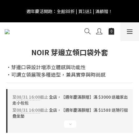
8
8
8
9
8
0
1
3
1
1
1
3
4
2
6
1
國際慵懶日 | 購物點數兩倍送！
7
7
7
9
8
7
0
2
週年慶活開跑：全館88折 | 買1送1 | 滿額贈！
0
0
:
0
2
:
3
1
:
5
0
6
6
6
8
9
7
6
1
日
時
分
秒
1
2
0
4
5
5
5
7
8
6
5
0
0
1
3
4
4
4
6
7
5
9
4
0
2
全館滿 $999 即享免運費！
3
3
3
5
6
4
8
3
1
2
2
2
4
5
3
7
2
0
NOIR 芽邊立領口袋外套
1
1
1
3
4
2
6
1
國際慵懶日 | 購物點數兩倍送！
0
0
:
0
2
:
3
1
:
5
0
日
時
分
秒
1
2
0
4
‧芽邊口袋設計增添立體感與功能性
0
1
3
‧可調立領展現多種造型，兼具實穿與時尚感
0
2
1
0
至
08/31 16:00
截止
全店，【週年慶滿額贈】滿 $3000 送離家出
走小包包
至
08/31 16:00
截止
全店，【週年慶滿額贈】滿 $1588 送隨行摺
疊坐墊