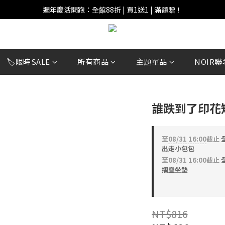
週年慶活開跑：全館88折 | 買1送1 | 滿額贈！
週年慶活開跑：全館88折 | 買1送1 | 滿額贈！
全館滿 $999 即享免運費！
週年慶活開跑：全館88折 | 買1送1 | 滿額贈！
🏷️限時SALE
所有商品
主題單品
NOIR聯
誰跌到了印花
至
08/31 16:00
截止
全
出走小包包
至
08/31 16:00
截止
全
摺疊坐墊
NT$816