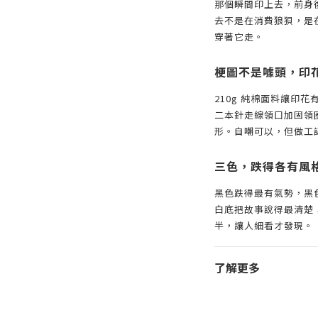
那個瞬間印上去，前身
去不是在消費狼狽，是
穿著它走。
梗圖不是噱頭，印
210g 純棉面料讓印
二本針走線領口加固領
形。自嘲可以，但做工
三色，跌得各有風
黑色跌得最有氣勢，黑
白底把故事說得最清楚
半，讓人細看才發現。
了解更多