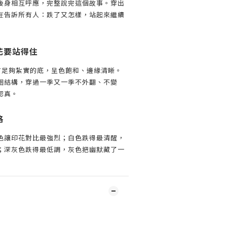
後身相互呼應，完整說完這個故事。穿出
在告訴所有人：跌了又怎樣，站起來繼續
花要站得住
花有足夠紮實的底，呈色飽和、邊緣清晰。
圈結構，穿過一季又一季不外翻、不變
認真。
格
色讓印花對比最強烈；白色跌得最清醒，
；深灰色跌得最低調，灰色把幽默藏了一