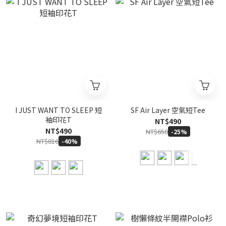
I JUST WANT TO SLEEP 短
SF Air Layer 空氣短Tee
袖印花T
NT$490
NT$490
NT$650
-25%
NT$816
-40%