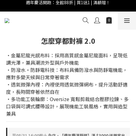
週年慶活開跑：全館88折 | 買1送1 | 滿額贈！
全館滿 $999 即享免運費！
週年慶活開跑：全館88折 | 買1送1 | 滿額贈！
怎麼穿都對褲 2.0
‧金屬尼龍光感布料：採用高質感金屬尼龍面料，呈現低
調光澤，兼具潮流外型與戶外機能
‧防潑水・防靜電科技：布料具備防潑水與防靜電機能，
應對多變天候與日常穿著需求
‧透氣微彈內裡：內裡使用透氣微彈網布，提升活動舒適
度，長時間穿著依然自在
‧多功能工裝輪廓：Oversize 寬鬆剪裁結合壓膠拉鍊、多
口袋與可調式腰帶設計，展現機能工裝風格，實用與造型
兼具
至
08/31 16:00
截止
全店，【週年慶滿額贈】滿 $3000 送離家出