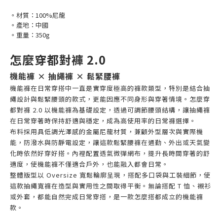
。材質：100%尼龍
。產地：中國
。重量：350g
怎麼穿都對褲 2.0
機能褲 × 抽繩褲 × 鬆緊腰褲
機能褲在日常穿搭中一直是實穿度極高的褲款類型，特別是結合抽
繩設計與鬆緊腰頭的款式，更能因應不同身形與穿著情境。怎麼穿
都對褲 2.0 以機能褲為基礎設定，透過可調節腰頭結構，讓抽繩褲
在日常穿著時保持舒適與穩定，成為高使用率的日常褲選擇。
布料採用具低調光澤感的金屬尼龍材質，兼顧外型層次與實際機
能，防潑水與防靜電設定，讓這款鬆緊腰褲在通勤、外出或天氣變
化時依然好穿好搭。內裡配置透氣微彈網布，提升長時間穿著的舒
適度，使機能褲不僅適合戶外，也能融入都會日常。
整體版型以 Oversize 寬鬆輪廓呈現，搭配多口袋與工裝細節，使
這款抽繩寬褲在造型與實用性之間取得平衡。無論搭配 T 恤、襯衫
或外套，都能自然完成日常穿搭，是一款怎麼搭都成立的機能褲
款。