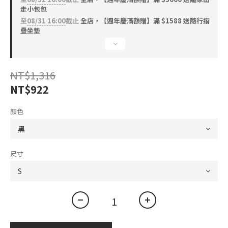
走小包包
至
08/31 16:00
截止
全店，【週年慶滿額贈】滿 $1588 送隨行摺
疊坐墊
NT$1,316
NT$922
顏色
尺寸