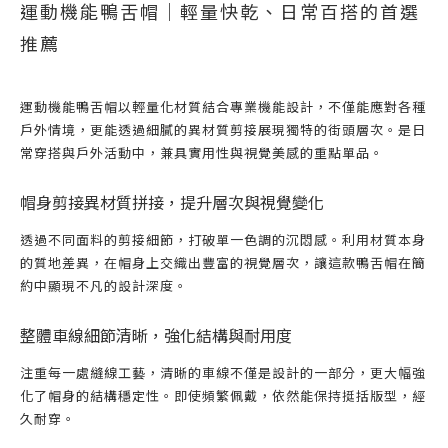
運動機能鴨舌帽｜輕量快乾、日常百搭的首選
推薦
運動機能鴨舌帽以輕量化材質結合專業機能設計，不僅能應對各種
戶外情境，更能透過細膩的異材質剪接展現獨特的街頭層次。是日
常穿搭與戶外活動中，兼具實用性與視覺美感的重點單品。
帽身剪接異材質拼接，提升層次與視覺變化
透過不同面料的剪接細節，打破單一色調的沉悶感。利用材質本身
的質地差異，在帽身上交織出豐富的視覺層次，讓這款鴨舌帽在簡
約中顯現不凡的設計深度。
整體車線細節清晰，強化結構與耐用度
注重每一處縫線工藝，清晰的車線不僅是設計的一部分，更大幅強
化了帽身的結構穩定性。即使頻繁佩戴，依然能保持挺括版型，經
久耐穿。