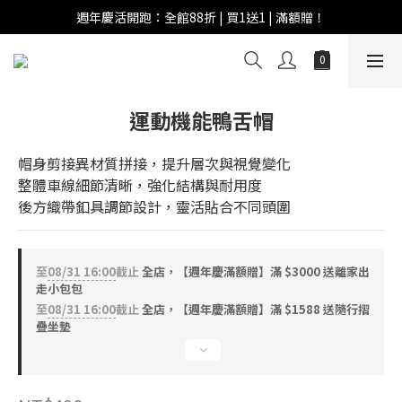
週年慶活開跑：全館88折 | 買1送1 | 滿額贈！
週年慶活開跑：全館88折 | 買1送1 | 滿額贈！
全館滿 $999 即享免運費！
週年慶活開跑：全館88折 | 買1送1 | 滿額贈！
運動機能鴨舌帽
帽身剪接異材質拼接，提升層次與視覺變化
整體車線細節清晰，強化結構與耐用度
後方織帶釦具調節設計，靈活貼合不同頭圍
至
08/31 16:00
截止
全店，【週年慶滿額贈】滿 $3000 送離家出
走小包包
至
08/31 16:00
截止
全店，【週年慶滿額贈】滿 $1588 送隨行摺
疊坐墊