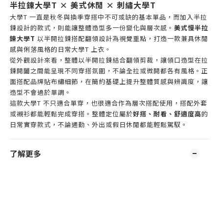
半拉鍊大學T × 美式休閒 × 刺繡大學T
大學T 一直是秋冬與換季穿搭中不可或缺的基本單品，而加入半拉
鍊設計的款式，則能讓整體造型多一份變化與層次感。
美式慢半拉
鍊大學T
以半開拉鍊搭配翻領設計為視覺重點，打造一款兼具休閒
感與俐落風格的日常大學T 上衣。
從外觀設計來看，整體以半開拉鍊結合翻領剪裁，讓領口造型在拉
鍊開闔之間能呈現不同穿搭氛圍，不論全拉或微開都各有風格。正
面搭配品牌貼布繡細節，在簡約基礎上提升整體質感與辨識度，讓
造型不會過於單調。
這款大學T 不只適合單穿，也很適合作為層次搭配使用，搭配外套
或襯衫都能輕鬆完成穿搭。整體定位屬於
好搭、耐看、舒適度高
的
日常實穿款式，不論通勤、外出或假日休閒都能輕鬆駕馭。
了解更多