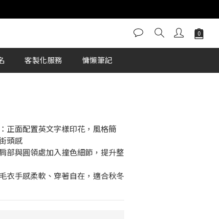
立即購買
名
客製化服務
慵懶筆記
：正面配置英文字樣印花，風格簡
街頭感
肩部與圓領處加入撞色細節，提升整
毛衣手感柔軟、穿著自在，適合秋冬