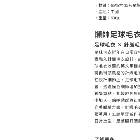
。材質：65%棉 35%聚
。產地：中國
。重量：630g
懶帥足球毛
足球毛衣 × 針織毛
足球毛衣近年在日常穿
素融入針織毛衣設計，
球毛衣以簡約英文字樣
現偏街頭風格的針織毛
在設計細節上，足球毛
置，透過撞色細節增加
視覺重點。相較純色針
中加入一點運動感與街
穿著體驗方面，針織毛
節著用。無論單穿或作
日常造型，是兼顧舒適
了解更多