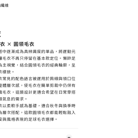
酯纖維
衣
衣 × 圓領毛衣
搭中逐漸成為具辨識度的單品，將運動元
讓毛衣不再只停留在基本款定位。懶帥足
為主視覺，結合圓領毛衣的經典輪廓，呈
衣樣貌。
衣常見的配色語言被運用於肩線與領口位
整體層次感，使毛衣在簡單剪裁中仍保有
織毛衣，這類設計更適合希望在日常穿搭
頭氣息的需求。
衣以柔軟手感為基礎，適合秋冬與換季時
為層次搭配，這款圓領毛衣都能輕鬆融入
度與風格表現的足球毛衣選擇。