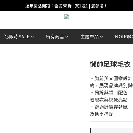
週年慶活開跑：全館88折 | 買1送1 | 滿額贈！
週年慶活開跑：全館88折 | 買1送1 | 滿額贈！
全館滿 $999 即享免運費！
週年慶活開跑：全館88折 | 買1送1 | 滿額贈！
🏷️限時SALE
所有商品
主題單品
NOIR聯
懶帥足球毛衣
‧胸前英文圖案設計
約，展現品牌識別與
‧肩線與領口配色：
體層次與視覺亮點
‧舒適針織穿著感：
及換季搭配