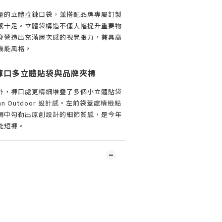
量的立體拉鍊口袋，並搭配品牌專屬訂製
感十足。立體袋構造不僅大幅提升重要物
身營造出充滿層次感的視覺張力，兼具高
機能風格。
褲口多立體貼袋與品牌夾標
外，褲口處更精細堆疊了多個小立體貼袋
n Outdoor 設計感。左前袋蓋處精緻點
調中勾勒出原創設計的細節質感，是今年
能短褲。