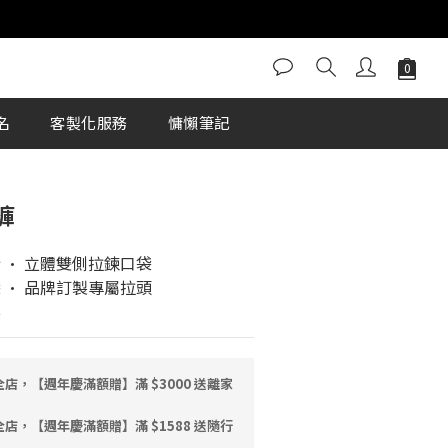
立即購買
名
客製化服務
慵懶筆記
褲
 • 立體雙側拉鍊口袋
 • 品牌訂製專屬拉頭 
標
店，【週年慶滿額贈】滿 $3000 送離家
店，【週年慶滿額贈】滿 $1588 送隨行