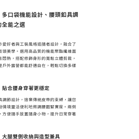
｜多口袋機能設計、腰頭釦具調
的全能之選
外愛好者與工裝風格追隨者設計，融合了
街頭美學。選用高品質的機能聚酯纖維面
易悶熱，搭配修飾身形的寬鬆立體剪裁，
是戶外露營都能舒適自在，輕鬆切換多樣
：貼合腰身穿著更穩定
具調節設計，捨棄傳統皮帶的束縛，讓您
動情境靈活便利地微調腰圍緊實度。兩側
，方便隨手放置隨身小物，提升日常穿著
：大腿雙側收納與造型兼具