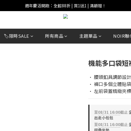
週年慶活開跑：全館88折 | 買1送1 | 滿額贈！
週年慶活開跑：全館88折 | 買1送1 | 滿額贈！
全館滿 $999 即享免運費！
週年慶活開跑：全館88折 | 買1送1 | 滿額贈！
🏷️限時SALE
所有商品
主題單品
NOIR聯
機能多口袋短
• 腰頭釦具調節設計
• 褲口多個立體貼袋
• 左前袋蓋精緻夾
至
08/31 16:00
截止
全
出走小包包
至
08/31 16:00
截止
全
摺疊坐墊