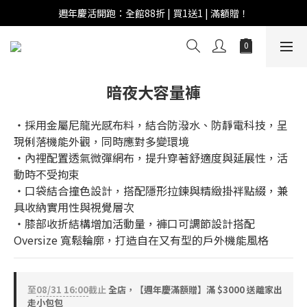
週年慶活開跑：全館88折 | 買1送1 | 滿額贈！
週年慶活開跑：全館88折 | 買1送1 | 滿額贈！
全館滿 $999 即享免運費！
週年慶活開跑：全館88折 | 買1送1 | 滿額贈！
暗夜大容量褲
‧採用金屬尼龍光感布料，結合防潑水、防靜電科技，呈
現俐落機能外觀，同時應對多變環境
‧內裡配置透氣微彈網布，提升穿著舒適度與延展性，活
動時不受拘束
‧口袋結合撞色設計，搭配隱形拉鍊與精緻掛袢點綴，兼
具收納實用性與視覺層次
‧膝部收折結構增加活動量，褲口可調節設計搭配 
Oversize 寬鬆輪廓，打造自在又有型的戶外機能風格
至
08/31 16:00
截止
全店，【週年慶滿額贈】滿 $3000 送離家出
走小包包