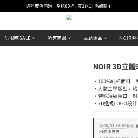
週年慶活開跑：全館88折 | 買1送1 | 滿額贈！
週年慶活開跑：全館88折 | 買1送1 | 滿額贈！
全館滿 $999 即享免運費！
週年慶活開跑：全館88折 | 買1送1 | 滿額贈！
🏷️限時SALE
所有商品
主題單品
NOIR聯
NOIR 3D立
‧100%純棉面料，
‧人體工學版型，貼
‧特殊羅紋領口，耐
‧3D透視LOGO設
至
08/31 16:00
截止
全
出走小包包