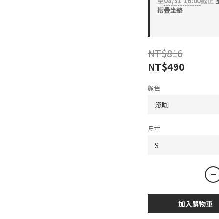
至
08/31 16:00
截止
全
摺疊坐墊
NT$816
NT$490
顏色
尺寸
加入購物車