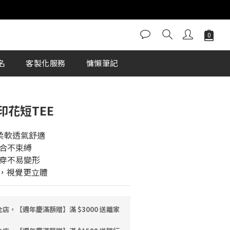
立即購買
名
客製化服務
慵懶筆記
體印花短TEE
柔軟透氣舒適
合不束縛
穿不易變形
計，視覺更立體
店，【週年慶滿額贈】滿 $3000 送離家