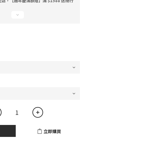
店，【週年慶滿額贈】滿 $1588 送隨行
立即購買