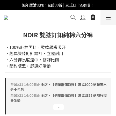
週年慶活開跑：全館88折 | 買1送1 | 滿額贈！
週年慶活開跑：全館88折 | 買1送1 | 滿額贈！
全館滿 $999 即享免運費！
週年慶活開跑：全館88折 | 買1送1 | 滿額贈！
NOIR 雙膝釘釦純棉六分褲
‧100%純棉面料，柔軟親膚吸汗
‧經典雙膝釘釦設計，立體耐用
‧六分褲長度適中，修飾比例
‧簡約版型，舒適好活動
至
08/31 16:00
截止
全店，【週年慶滿額贈】滿 $3000 送離家出
走小包包
至
08/31 16:00
截止
全店，【週年慶滿額贈】滿 $1588 送隨行摺
疊坐墊