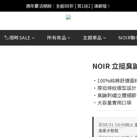
週年慶活開跑：全館88折 | 買1送1 | 滿額贈！
週年慶活開跑：全館88折 | 買1送1 | 滿額贈！
全館滿 $999 即享免運費！
週年慶活開跑：全館88折 | 買1送1 | 滿額贈！
🏷️限時SALE
所有商品
主題單品
NOIR聯
NOIR 立挺
‧100%純棉舒適面
‧厚挺條紋版型設計
‧臭鼬刺繡立體細節
‧大容量實用口袋
至
08/31 16:00
截止
全
出走小包包