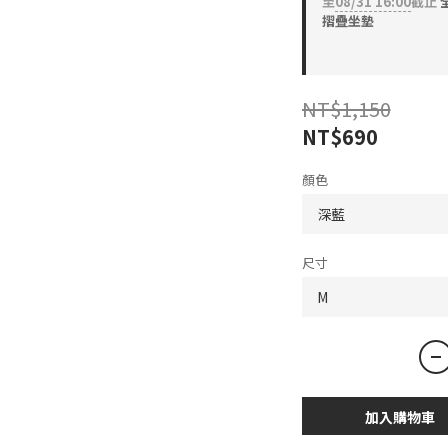
至
08/31 16:00
截止
全
摺疊坐墊
NT$1,150
NT$690
顏色
尺寸
加入購物車