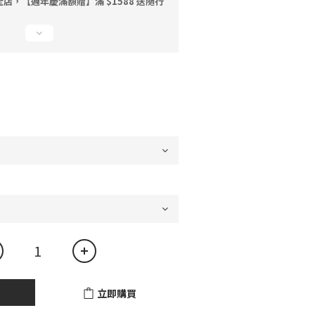
店，【週年慶滿額贈】滿 $1588 送隨行
立即購買