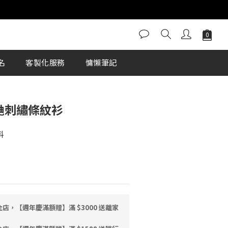
立即購買
名
客製化服務
慵懶筆記
臭鼬刺繡條紋衫
料
店，【週年慶滿額贈】滿 $3000 送離家