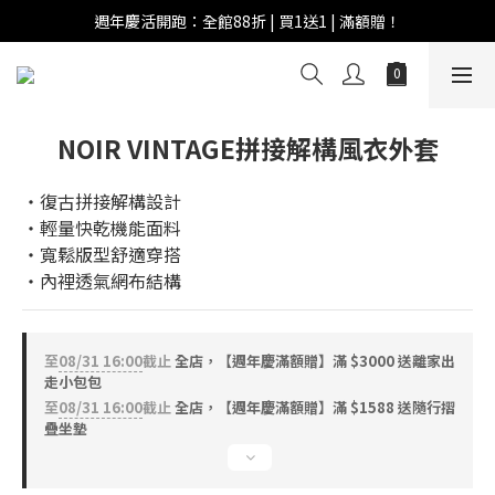
週年慶活開跑：全館88折 | 買1送1 | 滿額贈！
週年慶活開跑：全館88折 | 買1送1 | 滿額贈！
全館滿 $999 即享免運費！
週年慶活開跑：全館88折 | 買1送1 | 滿額贈！
NOIR VINTAGE拼接解構風衣外套
‧復古拼接解構設計
‧輕量快乾機能面料
‧寬鬆版型舒適穿搭
‧內裡透氣網布結構
至
08/31 16:00
截止
全店，【週年慶滿額贈】滿 $3000 送離家出
走小包包
至
08/31 16:00
截止
全店，【週年慶滿額贈】滿 $1588 送隨行摺
疊坐墊