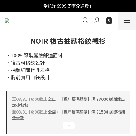
週年慶活開跑：全館88折 | 買1送1 | 滿額贈！
全館滿 $999 即享免運費！
週年慶活開跑：全館88折 | 買1送1 | 滿額贈！
NOIR 復古抽鬚格紋襯衫
‧100%聚酯纖維舒適面料
‧復古粗格紋設計
‧抽鬚細節個性風格
‧胸前實用口袋設計
至
08/31 16:00
截止
全店，【週年慶滿額贈】滿 $3000 送離家出
走小包包
至
08/31 16:00
截止
全店，【週年慶滿額贈】滿 $1588 送隨行摺
疊坐墊