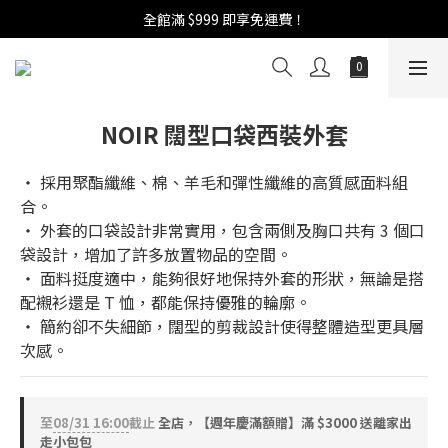
週年慶活開跑：全館88折 | 買1送1 | 滿額贈！
全館滿 $999 即享免運費！
週年慶活開跑：全館88折 | 買1送1 | 滿額贈！
NOIR 闊型口袋西裝外套
‧ 採用聚酯纖維、棉、羊毛和彈性纖維的高質感面料組
合。
‧ 外套的口袋設計非常實用，包含兩側及胸口共有 3 個口
袋設計，增加了許多放置物品的空間。
‧ 面料挺度適中，能夠很好地保持外套的形狀，無論是搭
配襯衫還是 T 恤，都能保持優雅的輪廓。
‧ 簡約卻不失細節，闊型的剪裁設計使得整體造型更具層
次感。
至
08/31 16:00
截止
全店，【週年慶滿額贈】滿 $3000 送離家出
走小包包