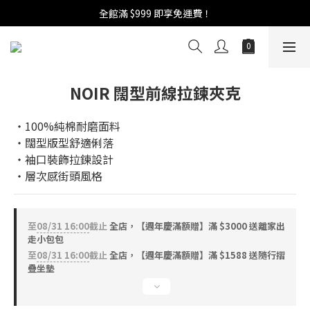
週年慶活開跑：全館88折 | 買1送1 | 滿額贈！
全館滿 $999 即享免運費！
週年慶活開跑：全館88折 | 買1送1 | 滿額贈！
NOIR 闊型前線拉鍊夾克
‧100%純棉耐磨面料
‧闊型版型舒適俐落
‧袖口裝飾拉鍊設計
‧層次感街頭風格
至
08/31 16:00
截止
全店，【週年慶滿額贈】滿 $3000 送離家出
走小包包
至
08/31 16:00
截止
全店，【週年慶滿額贈】滿 $1588 送隨行摺
疊坐墊