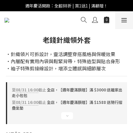
週年慶活開跑：全館88折 | 買1送1 | 滿額贈！
週年慶活開跑：全館88折 | 買1送1 | 滿額贈！
全館滿 $999 即享免運費！
週年慶活開跑：全館88折 | 買1送1 | 滿額贈！
老錢針織領外套
‧針織領片可拆設計，靈活調整穿搭風格與保暖效果
‧內層配有實用內袋與鬆緊背帶，特殊造型與貼合身形
‧袖子特殊剪接線設計，增添立體感與細節層次
至
08/31 16:00
截止
全店，【週年慶滿額贈】滿 $3000 送離家出
走小包包
至
08/31 16:00
截止
全店，【週年慶滿額贈】滿 $1588 送隨行摺
疊坐墊