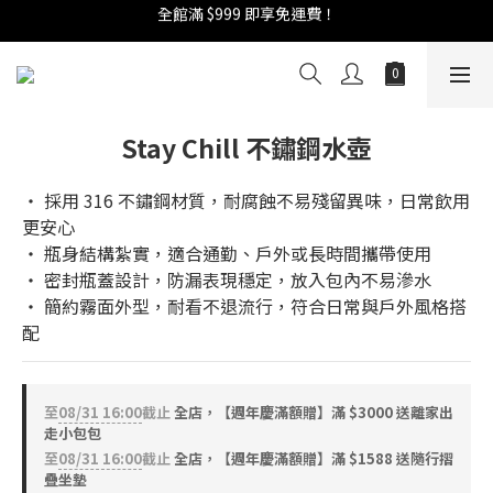
全館滿 $999 即享免運費！
週年慶活開跑：全館88折 | 買1送1 | 滿額贈！
週年慶活開跑：全館88折 | 買1送1 | 滿額贈！
Stay Chill 不鏽鋼水壺
‧ 採用 316 不鏽鋼材質，耐腐蝕不易殘留異味，日常飲用
更安心
‧ 瓶身結構紮實，適合通勤、戶外或長時間攜帶使用
‧ 密封瓶蓋設計，防漏表現穩定，放入包內不易滲水
‧ 簡約霧面外型，耐看不退流行，符合日常與戶外風格搭
配
至
08/31 16:00
截止
全店，【週年慶滿額贈】滿 $3000 送離家出
走小包包
至
08/31 16:00
截止
全店，【週年慶滿額贈】滿 $1588 送隨行摺
疊坐墊