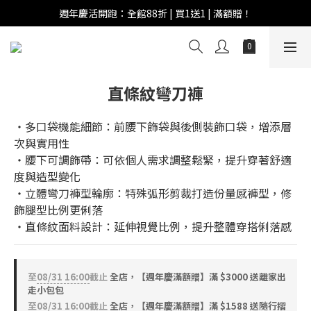
週年慶活開跑：全館88折 | 買1送1 | 滿額贈！
週年慶活開跑：全館88折 | 買1送1 | 滿額贈！
全館滿 $999 即享免運費！
週年慶活開跑：全館88折 | 買1送1 | 滿額贈！
直條紋彎刀褲
‧多口袋機能細節：前腰下飾袋與後側裝飾口袋，增添層
次與實用性  
‧腰下可調飾帶：可依個人需求調整鬆緊，提升穿著舒適
度與造型變化  
‧立體彎刀褲型輪廓：特殊弧形剪裁打造份量感褲型，修
飾腿型比例更俐落  
‧直條紋面料設計：延伸視覺比例，提升整體穿搭俐落感
至
08/31 16:00
截止
全店，【週年慶滿額贈】滿 $3000 送離家出
走小包包
至
08/31 16:00
截止
全店，【週年慶滿額贈】滿 $1588 送隨行摺