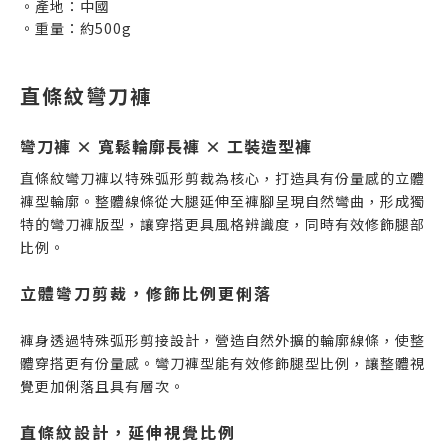
。產地：中國
。重量：約500g
直條紋彎刀褲
彎刀褲 × 寬鬆輪廓長褲 × 工裝造型褲
直條紋彎刀褲以特殊弧形剪裁為核心，打造具有份量感的立體
褲型輪廓。整體線條從大腿延伸至褲腳呈現自然彎曲，形成獨
特的彎刀褲版型，讓穿搭更具風格辨識度，同時有效修飾腿部
比例。
立體彎刀剪裁，修飾比例更俐落
褲身透過特殊弧形剪接設計，營造自然外擴的輪廓線條，使整
體穿搭更有份量感。彎刀褲型能有效修飾腿型比例，讓整體視
覺更加俐落且具有層次。
直條紋設計，延伸視覺比例