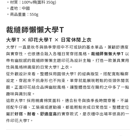
。材質：100%棉(面料 350g)
。產地：中國
。商品重量：550g
裁縫師懶懶大學T
大學T × 印花大學T × 日常休閒上衣
大學T 一直是秋冬與換季穿搭中不可或缺的基本單品，兼顧舒適度
與實穿性，也很適合融入各種日常穿搭風格。
裁縫師懶懶大學T
以
帶有幽默感的裁縫師懶懶主題印花為設計主軸，打造一款兼具實用
性與風格辨識度的日常大學T 上衣。
從外觀設計來看，整體採用圓領大學T 的經典版型，搭配寬鬆輪廓
設定，穿起來不挑身形也不拘束，單穿就能展現輕鬆的街頭休閒氛
圍。正面印花結合品牌幽默風格，讓整體造型在簡約之中多了一點
趣味與識別度。
這款大學T 採用親膚棉質面料，適合秋冬與換季長時間穿著，不論
搭配牛仔褲、工裝褲或運動褲，都能輕鬆完成日常造型。整體定位
屬於
好搭、耐看、舒適度高
的實穿款式，是衣櫃中出場率很高的一
件印花大學T。