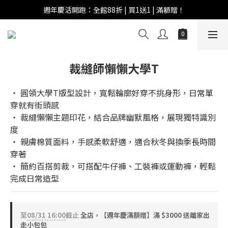
週年慶活開跑：全館88折 | 買1送1 | 滿額贈！
週年慶活開跑：全館88折 | 買1送1 | 滿額贈！
全館滿 $999 即享免運費！
週年慶活開跑：全館88折 | 買1送1 | 滿額贈！
裁縫師懶懶大學T
‧ 圓領大學T版型設計，寬鬆輪廓好穿不挑身形，日常單
穿就有街頭感
‧ 裁縫懶懶主題印花，結合品牌幽默風格，展現獨特識別
度
‧ 親膚棉質面料，手感柔軟舒適，適合秋冬與換季長時間
穿著
‧ 簡約百搭剪裁，可搭配牛仔褲、工裝褲或運動褲，輕鬆
完成日常造型
至
08/31 16:00
截止
全店，【週年慶滿額贈】滿 $3000 送離家出
走小包包