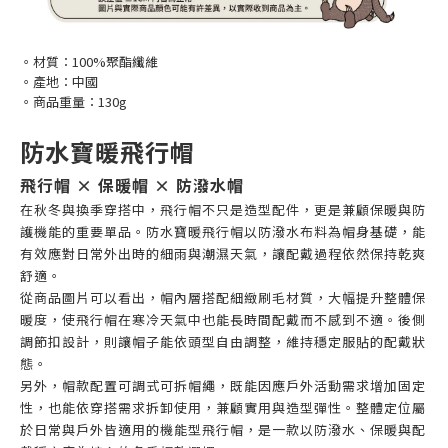
。材質：100%聚酯纖維
。產地：中國
。商品重量：130g
防水寶暖飛行帽
飛行帽 × 保暖帽 × 防潑水帽
在秋冬與換季穿搭中，飛行帽不只是造型配件，更是兼顧保暖與防
護機能的重要單品。防水寶暖飛行帽以防潑水布料為帽身基礎，能
有效應對日常外出時的細雨與潮濕天氣，讓配戴過程依然保持乾爽
舒適。
從商品圖片可以看出，帽內層搭配細緻刷毛材質，大幅提升整體保
暖度，使飛行帽在寒冷天氣中也能長時間配戴而不感到不適。後側
調節扣設計，則讓帽子能依頭型自由調整，維持穩定服貼的配戴狀
態。
另外，帽款配置可調式可拆帽繩，既能因應戶外活動需求增加固定
性，也能依穿搭需求拆卸使用，兼顧實用與造型彈性。整體定位屬
於日常與戶外皆適用的機能型飛行帽，是一款以防潑水、保暖與配