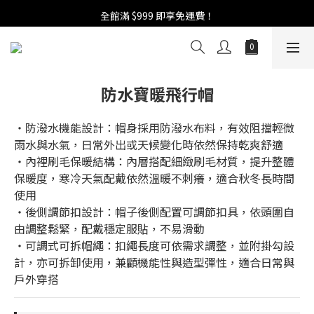
週年慶活開跑：全館88折 | 買1送1 | 滿額贈！
全館滿 $999 即享免運費！
週年慶活開跑：全館88折 | 買1送1 | 滿額贈！
防水寶暖飛行帽
‧防潑水機能設計：帽身採用防潑水布料，有效阻擋輕微
雨水與水氣，日常外出或天候變化時依然保持乾爽舒適
‧內裡刷毛保暖結構：內層搭配細緻刷毛材質，提升整體
保暖度，寒冷天氣配戴依然溫暖不刺癢，適合秋冬長時間
使用
‧後側調節扣設計：帽子後側配置可調節扣具，依頭圍自
由調整鬆緊，配戴穩定服貼，不易滑動
‧可調式可拆帽繩：扣繩長度可依需求調整，並附掛勾設
計，亦可拆卸使用，兼顧機能性與造型彈性，適合日常與
戶外穿搭