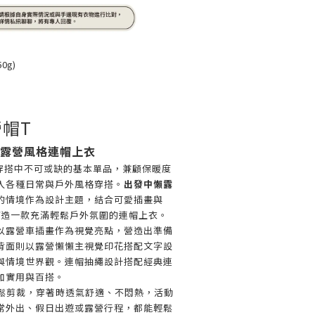
0g)
帽T
× 露營風格連帽上衣
季穿搭中不可或缺的基本單品，兼顧保暖度
入各種日常與戶外風格穿搭。
出發中懶露
的情境作為設計主題，結合可愛插畫與
覺，打造一款充滿輕鬆戶外氛圍的連帽上衣。
以露營車插畫作為視覺亮點，營造出準備
背面則以露營懶懶主視覺印花搭配文字設
與情境世界觀。連帽抽繩設計搭配經典連
加實用與百搭。
e 寬鬆剪裁，穿著時透氣舒適、不悶熱，活動
常外出、假日出遊或露營行程，都能輕鬆