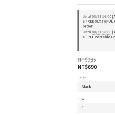
Until
08/31 16:00
[A
a FREE SLOTHFUL R
order
Until
08/31 16:00
[A
a FREE Portable Fo
NT$985
NT$690
Color
Size