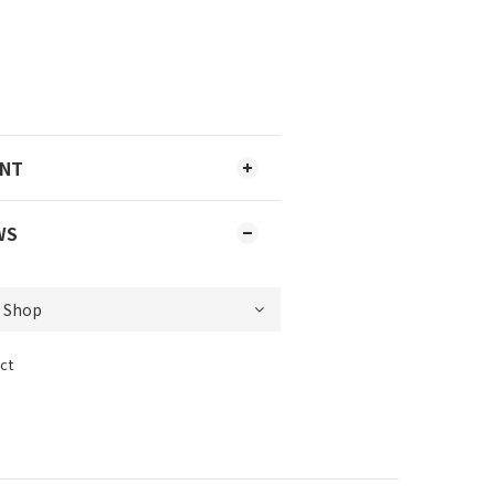
ENT
WS
ct