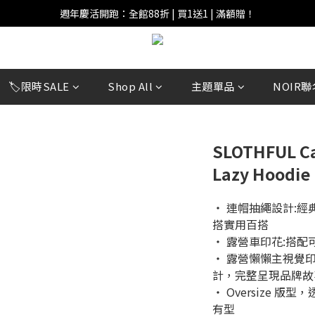
週年慶活開跑：全館88折 | 買1送1 | 滿額贈！
週年慶活開跑：全館88折 | 買1送1 | 滿額贈！
全館滿 $999 即享免運費！
週年慶活開跑：全館88折 | 買1送1 | 滿額贈！
🏷️限時SALE
Shop All
主題單品
NOIR聯
SLOTHFUL C
Lazy Hoodie
‧ 連帽抽繩設計:
搭實用百搭
‧ 露營車印花:搭
‧ 露營懶懶主視覺印花
計，完整呈現品牌故
‧ Oversize 
有型