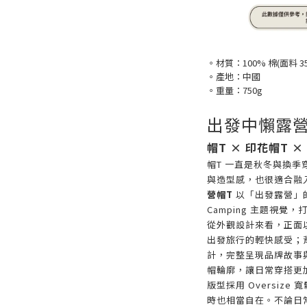
。材質：100% 棉(面料 35
。產地：中國
。重量：750g
出發中懶露營
帽T × 印花帽T 
帽T 一直是秋冬與換
與造型感，也很適合融
營帽T
以「出發露營」
Camping 主題視
從外觀設計來看，正面
出發旅行的輕快感受；
計，完整呈現品牌故事
帽輪廓，讓日常穿搭更
版型採用 Oversiz
時也相當自在。不論日