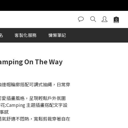
BUY NOW
名
客製化服務
慵懶筆記
amping On The Way
經典連帽輪廓搭配可調式抽繩，日常穿
配可愛插畫風格，呈現輕鬆戶外氛圍
:Camping 主題插畫搭配文字設
事感
版型，透氣舒適不悶熱，寬鬆剪裁穿著自在