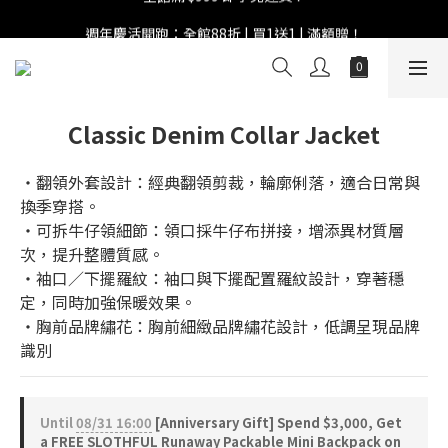
週年慶活開跑：全館88折 | 買1送1 | 滿額贈！
週年慶活開跑：全館88折 | 買1送1 | 滿額贈！
Classic Denim Collar Jacket
‧翻領外套設計：經典翻領剪裁，輪廓俐落，適合日常與
換季穿搭。
‧可拆牛仔領細節：領口採牛仔布拼接，增添異材質層
次，提升整體質感。
‧袖口／下擺羅紋：袖口與下擺配置羅紋設計，穿著穩
定，同時加強保暖效果。
‧胸前品牌繡花：胸前細緻品牌繡花設計，低調呈現品牌
識別
Until
08/31 16:00
[Anniversary Gift] Spend $3,000, Get
a FREE SLOTHFUL Runaway Packable Mini Backpack on