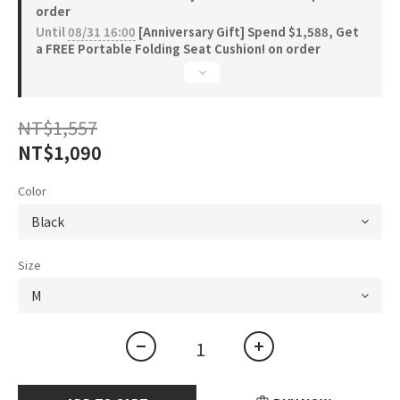
order
Until
08/31 16:00
[Anniversary Gift] Spend $1,588, Get
a FREE Portable Folding Seat Cushion! on order
NT$1,557
NT$1,090
Color
Size