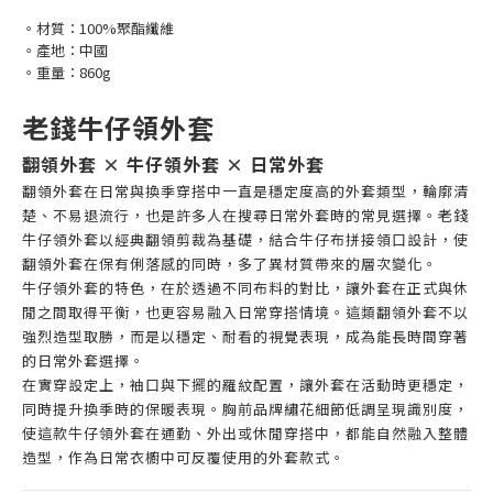
。材質：100%聚酯纖維
。產地：中國
。重量：860g
老錢牛仔領外套
翻領外套 × 牛仔領外套 × 日常外套
翻領外套在日常與換季穿搭中一直是穩定度高的外套類型，輪廓清
楚、不易退流行，也是許多人在搜尋日常外套時的常見選擇。老錢
牛仔領外套以經典翻領剪裁為基礎，結合牛仔布拼接領口設計，使
翻領外套在保有俐落感的同時，多了異材質帶來的層次變化。
牛仔領外套的特色，在於透過不同布料的對比，讓外套在正式與休
閒之間取得平衡，也更容易融入日常穿搭情境。這類翻領外套不以
強烈造型取勝，而是以穩定、耐看的視覺表現，成為能長時間穿著
的日常外套選擇。
在實穿設定上，袖口與下擺的羅紋配置，讓外套在活動時更穩定，
同時提升換季時的保暖表現。胸前品牌繡花細節低調呈現識別度，
使這款牛仔領外套在通勤、外出或休閒穿搭中，都能自然融入整體
造型，作為日常衣櫥中可反覆使用的外套款式。