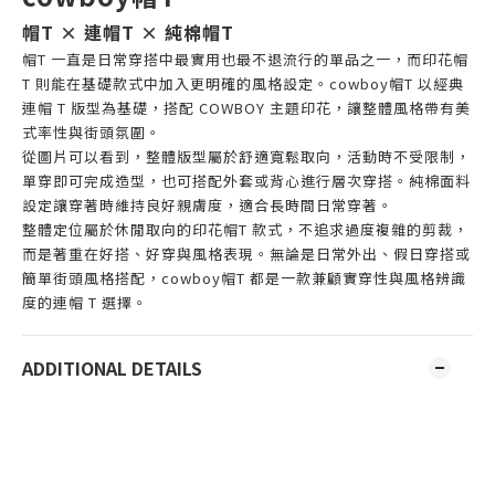
帽T × 連帽T × 純棉帽T
帽T 一直是日常穿搭中最實用也最不退流行的單品之一，而印花帽
T 則能在基礎款式中加入更明確的風格設定。cowboy帽T 以經典
連帽 T 版型為基礎，搭配 COWBOY 主題印花，讓整體風格帶有美
式率性與街頭氛圍。
從圖片可以看到，整體版型屬於舒適寬鬆取向，活動時不受限制，
單穿即可完成造型，也可搭配外套或背心進行層次穿搭。純棉面料
設定讓穿著時維持良好親膚度，適合長時間日常穿著。
整體定位屬於休閒取向的印花帽T 款式，不追求過度複雜的剪裁，
而是著重在好搭、好穿與風格表現。無論是日常外出、假日穿搭或
簡單街頭風格搭配，cowboy帽T 都是一款兼顧實穿性與風格辨識
度的連帽 T 選擇。
ADDITIONAL DETAILS