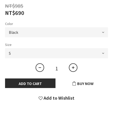
NT$985
NT$690
Color
Size
ADD TO CART
BUY NOW
Add to Wishlist