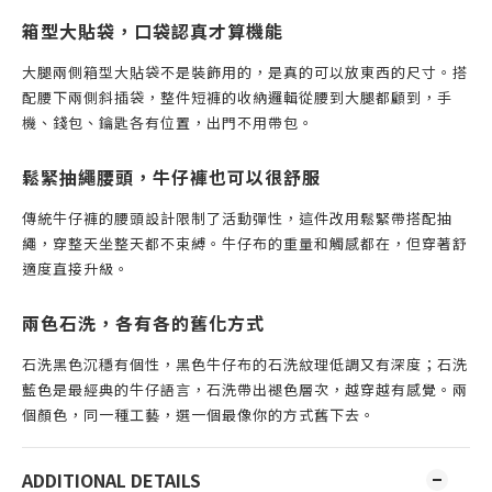
箱型大貼袋，口袋認真才算機能
大腿兩側箱型大貼袋不是裝飾用的，是真的可以放東西的尺寸。搭
配腰下兩側斜插袋，整件短褲的收納邏輯從腰到大腿都顧到，手
機、錢包、鑰匙各有位置，出門不用帶包。
鬆緊抽繩腰頭，牛仔褲也可以很舒服
傳統牛仔褲的腰頭設計限制了活動彈性，這件改用鬆緊帶搭配抽
繩，穿整天坐整天都不束縛。牛仔布的重量和觸感都在，但穿著舒
適度直接升級。
兩色石洗，各有各的舊化方式
石洗黑色沉穩有個性，黑色牛仔布的石洗紋理低調又有深度；石洗
藍色是最經典的牛仔語言，石洗帶出褪色層次，越穿越有感覺。兩
個顏色，同一種工藝，選一個最像你的方式舊下去。
ADDITIONAL DETAILS