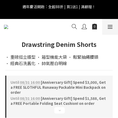
6
6
6
7
8
9
1
1
1
6
2
6
3
4
1
1
國際慵懶日 | 購物點數兩倍送！
5
5
5
6
7
8
0
0
:
0
5
:
1
5
:
2
3
0
0
Days
Hours
Minutes
Seconds
4
4
4
9
5
9
6
7
4
0
4
1
2
全館滿 $999 即享免運費！
3
3
3
8
4
8
5
6
3
3
0
1
2
2
2
7
3
7
4
5
2
2
0
1
1
1
6
2
6
3
4
國際慵懶日 | 購物點數兩倍送！
1
1
0
0
:
0
5
:
1
5
:
2
3
0
0
Drawstring Denim Shorts
Days
Hours
Minutes
Seconds
4
0
4
1
2
3
3
0
1
2
2
0
• 重磅挺立版型 • 箱型機能大袋 • 鬆緊抽繩腰頭
1
1
• 經典石洗舊化 • 帥氣壓白明線
0
0
Until
08/31 16:00
[Anniversary Gift] Spend $3,000, Get
a FREE SLOTHFUL Runaway Packable Mini Backpack on
order
Until
08/31 16:00
[Anniversary Gift] Spend $1,588, Get
a FREE Portable Folding Seat Cushion! on order