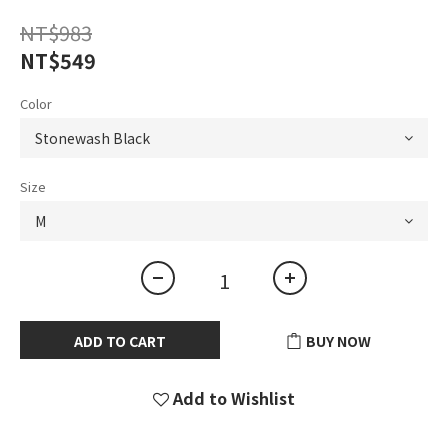
NT$983
NT$549
Color
Size
ADD TO CART
BUY NOW
Add to Wishlist