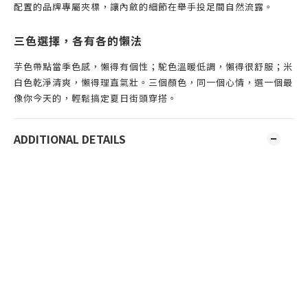
配置的品牌專屬夾標，讓內斂的細節在舉手投足間自然流露。
三色選擇，各有各的懶法
芋色帶點當季色感，懶得有個性；駝色溫暖低調，懶得很舒服；米
白色乾淨清爽，懶得理直氣壯。三個顏色，同一個心情，選一個最
像你今天的，輕鬆搞定夏日街頭穿搭。
ADDITIONAL DETAILS