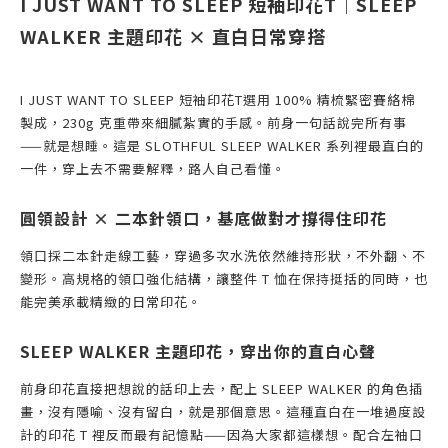
I JUST WANT TO SLEEP 短袖印花T｜SLEEP
WALKER 主題印花 × 直白日常穿搭
I JUST WANT TO SLEEP 短袖印花T選用 100% 精梳緊密賽絡棉
製成，230g 克重帶來細膩紮實的手感。前身一句話說完所有事
——就是想睡。這是 SLOTHFUL SLEEP WALKER 系列裡最直白的
一件，穿上去不需要解釋，路人自己看懂。
圓領設計 × 二本針領口，基底做對才撐得住印花
領口採二本針走線工藝，穿過多次水洗依然維持形狀，不外翻、不
變形。高規格的領口強化結構，讓整件 T 恤在保持挺括的同時，也
能完美承載精緻的日常印花。
SLEEP WALKER 主題印花，穿出你的直白心聲
前身印花直接把想說的話印上去，配上 SLEEP WALKER 的角色插
畫，沒有隱喻、沒有留白，就是那個意思。這種直白在一堆過度設
計的印花 T 裡反而最有記憶點——因為大家都這樣想。配合左袖口