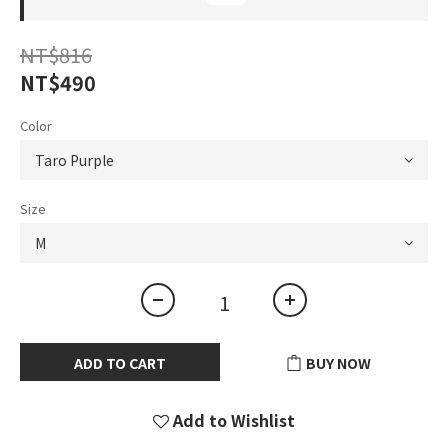
NT$816
NT$490
Color
Size
ADD TO CART
BUY NOW
Add to Wishlist