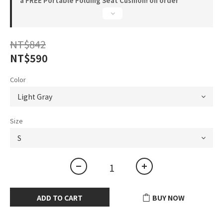
a FREE Portable Folding Seat Cushion! on order
NT$842
NT$590
Color
Size
ADD TO CART
BUY NOW