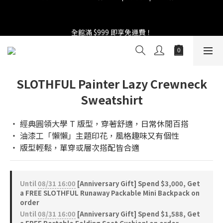
5
5
5
8
9
5
9
4
1
1
1
4
5
1
5
國際慵懶日 | 購物點數兩倍送！
4
4
4
7
8
4
8
3
全館滿 $999 即享免運費！
0
0
:
0
3
:
4
9
:
0
4
3
3
3
6
7
3
7
2
Days
Hours
Minutes
Seconds
2
3
8
3
2
2
2
5
6
2
6
1
1
2
7
2
1
1
1
4
5
1
5
國際慵懶日 | 購物點數兩倍送！
0
0
1
6
1
0
0
:
0
3
:
4
9
:
0
4
0
5
0
Days
Hours
Minutes
Seconds
2
3
8
3
4
1
2
7
2
SLOTHFUL Painter Lazy Crewneck
3
0
1
6
1
Sweatshirt
2
0
5
0
1
4
0
3
‧ 經典圓領大學 T 版型，穿著舒適，日常休閒百搭
2
‧ 油漆工「懶懶」主題印花，風格趣味又有個性
1
‧ 版型輕鬆，單穿或層次搭配皆合適
0
Until
08/31 16:00
[Anniversary Gift] Spend $3,000, Get
a FREE SLOTHFUL Runaway Packable Mini Backpack on
order
Until
08/31 16:00
[Anniversary Gift] Spend $1,588, Get