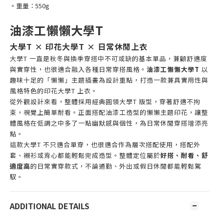
。重量：550g
油漆工懶懶大學T
大學T × 印花大學T × 日常休閒上衣
大學T 一直是秋冬與換季穿搭中不可或缺的基本單品，兼顧舒適度
與實穿性，也很適合融入各種日常穿搭風格。
油漆工懶懶大學T
以
趣味十足的「懶懶」主題插畫為設計重點，打造一款兼具實用性與
風格特色的印花大學T 上衣。
從外觀設計來看，整體採用經典圓領大學T 版型，穿著舒適不拘
束，視覺上簡單耐看。正面搭配油漆工造型的懶懶主題印花，讓整
體風格在低調之中多了一點幽默感與個性，為日常休閒穿搭增添亮
點。
這款大學T 不只適合單穿，也很適合作為層次搭配使用，搭配外
套、襯衫或背心都能輕鬆完成造型。整體定位屬於
好搭、耐看、舒
適度高
的日常實穿款式，不論通勤、外出或假日休閒都能輕鬆駕
馭。
ADDITIONAL DETAILS