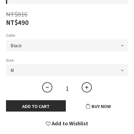
NT$816
NT$490
Color
Size
ADD TO CART
BUY NOW
Add to Wishlist