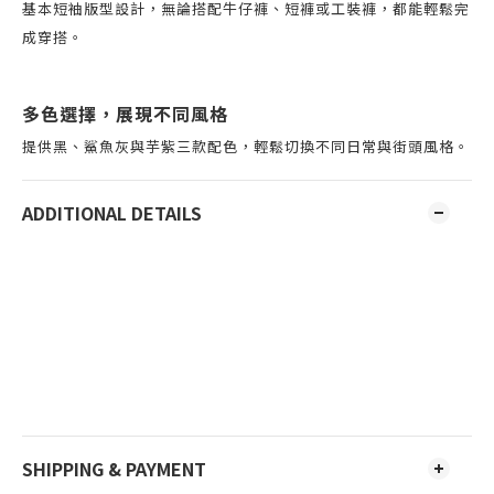
基本短袖版型設計，無論搭配牛仔褲、短褲或工裝褲，都能輕鬆完
成穿搭。
多色選擇，展現不同風格
提供黑、鯊魚灰與芋紫三款配色，輕鬆切換不同日常與街頭風格。
ADDITIONAL DETAILS
SHIPPING & PAYMENT