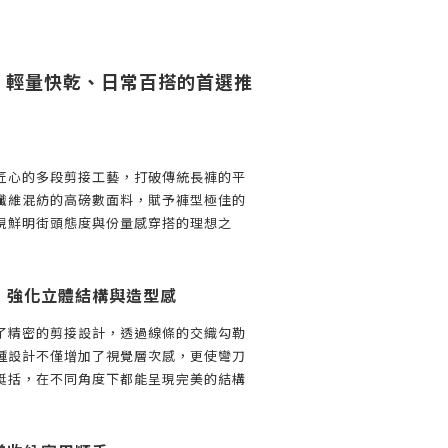
｜輕量快乾、日常百搭的首選推
匠心的多段剪接工藝，打破傳統長褲的平
纖維混紡的高磅數面料，賦予褲型極佳的
現鮮明街頭態度與份量感穿搭的理想之
，強化立體結構與造型感
了精密的剪接設計，透過線條的交織勾勒
種設計不僅增加了視覺層次感，更使彎刀
挺括，在不同角度下都能呈現完美的結構