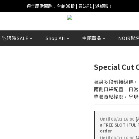
週年慶活開跑：全館88折 | 買1送1 | 滿額贈！
週年慶活開跑：全館88折 | 買1送1 | 滿額贈！
全館滿 $999 即享免運費！
週年慶活開跑：全館88折 | 買1送1 | 滿額贈！
🏷️限時SALE
Shop All
主題單品
NOIR聯
Special Cut 
褲身多段剪接線條，
兩側口袋配置，日常
整體寬鬆輪廓，呈現
Until
08/31 16:00
[A
a FREE SLOTHFUL R
order
Until
08/31 16:00
[A