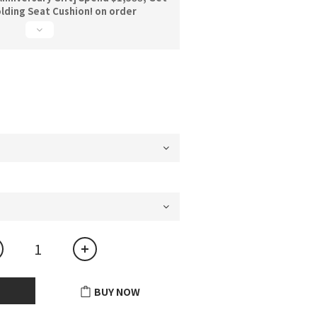
lding Seat Cushion! on order
BUY NOW