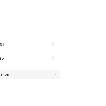
ENT
WS
ct