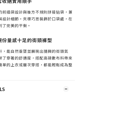
常收納實用順手
的前插袋設計與後方不規則拼接貼袋，兼
與設計細節。夾標巧思裝飾於口袋處，在
到了完美的平衡。
現份量感十足的街頭褲型
計，能自然垂墜並展現出隨興的街頭氣
保了穿著的舒適度，搭配高磅數布料帶來
簡單的上衣或層次穿搭，都能輕鬆成為整
LS