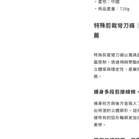
。產地：中國
。商品重量：720g
特殊剪裁彎刀褲
薦
特殊剪裁彎刀褲以獨具
面限制。透過棉與聚酯
立體度與穩定性，是展
選。
褲身多段剪接線條
褲身前方與後方皆融入
出俐落的立體廓形。這
褲特有的弧形輪廓更加
美學。