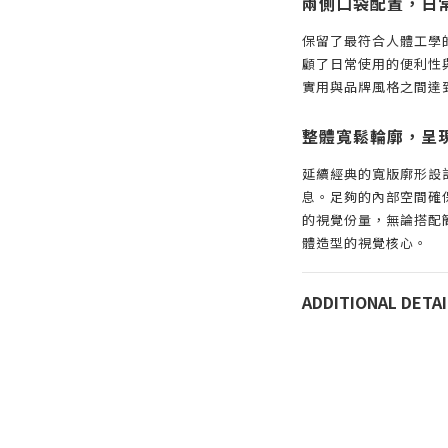
兩側口袋配置，日
保留了最符合人體工學
顧了日常使用的便利性
實用與品牌風格之間達
整體寬鬆輪廓，呈
延續經典的寬版廓形設
息。足夠的內部空間確
的視覺份量，無論搭配
體造型的視覺核心。
ADDITIONAL DETAI