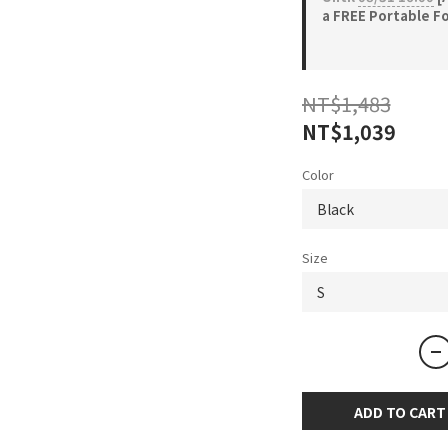
a FREE Portable Fo
NT$1,483
NT$1,039
Color
Size
ADD TO CART